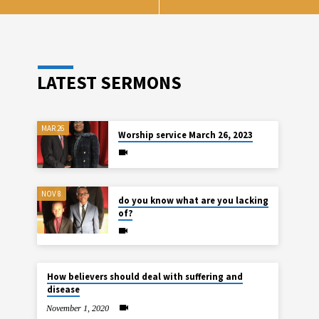
LATEST SERMONS
MAR 26
Worship service March 26, 2023
NOV 8
do you know what are you lacking
of?
How believers should deal with suffering and
disease
November 1, 2020