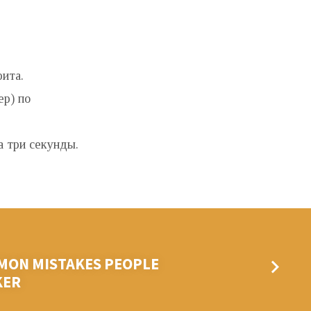
ита.
ер) по
а три секунды.
MON MISTAKES PEOPLE
KER