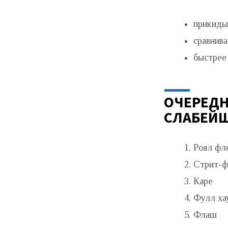
прикидыв
сравнив
быстрее 
ОЧЕРЕДН
СЛАБЕЙШ
Роял фл
Стрит-
Каре
Фулл ха
Флаш