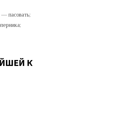
 — пасовать;
перника;
ЙШЕЙ К