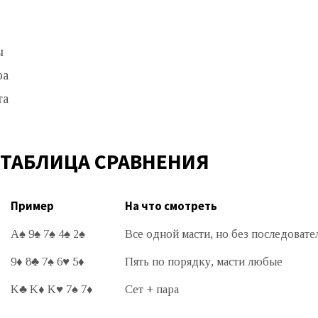
ы
ра
та
 ТАБЛИЦА СРАВНЕНИЯ
Пример
На что смотреть
A♠ 9♠ 7♠ 4♠ 2♠
Все одной масти, но без последовате
9♦ 8♣ 7♠ 6♥ 5♦
Пять по порядку, масти любые
K♣ K♦ K♥ 7♠ 7♦
Сет + пара