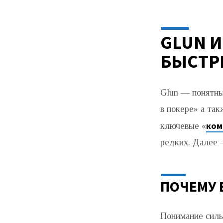
ИЕРАРХИЯ
ПОКЕРНЫХ
GLUN 
БЫСТР
РАСКЛАДОВ
Glun — понятны
в покере» а так
ком
ключевые «
редких. Далее —
ПОЧЕМУ 
Понимание силы