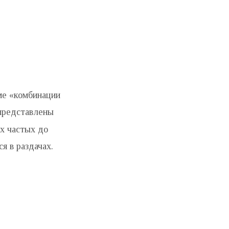
ме «комбинации
 представлены
ых частых до
я в раздачах.