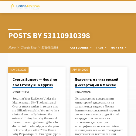
POSTS BY 53110910398
CATEGORIES
TAGS
MONTHS
Home
Church Blog
53110910398
MAY 18, 2026
APR 30, 2026
POSTS
Cyprus Sunset — Housing
Получить магистерской
BY
and Lifestyle in Cyprus
диссертации в Москве
53110910398
53110910398
53110910398
Securing Your Residence Under the
Сопровождение в оформлении
Mediterranean Sky The landmass of
магистерской диссертации на
Cyprus attracts settlers in respects that
создание под надзор в Москве
are difficult to explain. You arrive for a
Большинство соискателей научной
stint and eventually between the
степени натыкаются с одной и той
extended dining hours by the sea and
же трудностью — запаса на
the warm evenings observing the solar
составление диссертации
disc fall into the far edge, one idea gains
катастрофически не хватает. Работа,
root: what if you settled? The Reason
близкие, вылазки — это откладывает
Why People Acquire Housing in Cyprus
теоретический текст на задний