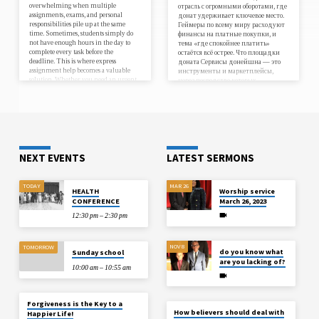
overwhelming when multiple
отрасль с огромными оборотами, где
assignments, exams, and personal
донат удерживает ключевое место.
responsibilities pile up at the same
Геймеры по всему миру расходуют
time. Sometimes, students simply do
финансы на платные покупки, и
not have enough hours in the day to
тема «где спокойнее платить»
complete every task before the
остаётся всё острее. Что площадки
deadline. This is where express
доната Сервисы донейшна — это
assignment help becomes a valuable
инструменты и маркетплейсы,
solution. Whether you need an urgent
через посредство которых
essay, report, case study, or research
участники пополняют геймерские
paper, professional academic assistance
счета, заказывают игровые деньги,
can help you submit high-quality
внешний вид и разнообразные
work on time. Express assignment
элементы. https://donateinsight.com/
services are designed for students who
Они работают как связующие звенья
require fast…
между пользователем и издателем,
…
NEXT EVENTS
LATEST SERMONS
TODAY
MAR 26
HEALTH
Worship service
CONFERENCE
March 26, 2023
12:30 pm – 2:30 pm
NOV 8
TOMORROW
do you know what
Sunday school
are you lacking of?
10:00 am – 10:55 am
Forgiveness is the Key to a
How believers should deal with
Happier Life!