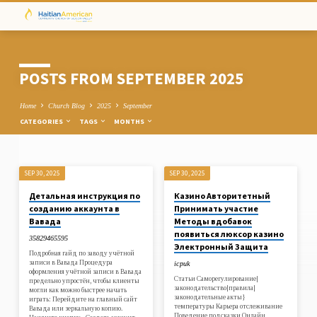
POSTS FROM SEPTEMBER 2025
Home
Church Blog
2025
September
CATEGORIES
TAGS
MONTHS
SEP 30, 2025
SEP 30, 2025
POSTS
Детальная инструкция по
Казино Авторитетный
FROM
созданию аккаунта в
Принимать участие
SEPTEMBER
Вавада
Методы вдобавок
появиться люксор казино
2025
35829465595
Электронный Защита
Подробная гайд по заводу учётной
записи в Вавада Процедура
icpuk
оформления учётной записи в Вавада
Статьи Саморегулирование|
предельно упростён, чтобы клиенты
законодательство|правила|
могли как можно быстрее начать
законодательные акты}
играть: Перейдите на главный сайт
температуры Карьера отслеживание
Вавада или зеркальную копию.
Поведение подсказки Онлайн