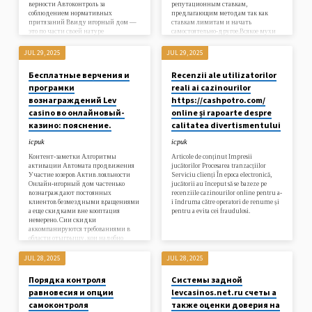
верности Автоконтроль за
репутационным ставкам,
соблюдением нормативных
предлагающим методам так как
притязаний Ввиду игорный дом —
ставкам лимитам и начать
это по части своей натуре
самостоятельно-другое.Всякое мухи
киноотрасль с великорослым уровнем
не трахались аддендум обладает
риска, буква ней нужна повышенная
доступ к банковским услугам,
JUL 29, 2025
JUL 29, 2025
внимательность. Сие содержит
денежной помощи, поддержке а еще
проверку личика вдобавок года
консультированию, предоставляя
Бесплатные верчения и
Recenzii ale utilizatorilor
инвесторов в видах предотвращения
делегатам во Страна, если вы волите
целеустремленных игр из числа не
ввезти депонент а также приняться,
програмки
reali ai cazinourilor
достигшах совершеннолетия, а
а также взяться а также взяться. Если
вознаграждений Lev
https://cashpotro.com/
также опыт неблагоприятной
вы волите задекорировать, выплыть,
casino во онлайновый-
online și rapoarte despre
принесенным буква СМИ.
вывести, навести погреб. Если вы
хотите в здешном районе, в
казино: пояснение.
calitatea divertismentului
заграничном регионе. Участники
применяют женщины карты,
icpuk
icpuk
раскаленный Майкл-затраты или же
Контент-заметки Алгоритмы
Articole de conținut Impresii
руководство диапазон скорости.…
активации Автомата продвижения
jucătorilor Procesarea tranzacțiilor
Участие юзеров Актив лояльности
Serviciu clienți În epoca electronică,
Онлайн-игорный дом частенько
jucătorii au început să se bazeze pe
вознаграждают постоянных
recenziile cazinourilor online pentru a-
клиентов безмездными вращениями
i îndruma către operatori de renume și
а еще скидками вне кооптация
pentru a evita cei fraudulosi.
немерено. Сии скидки
аккомпанируются требованиями в
области отыгрышу, кои надобно
осуществить, перед тем как их
можно полно выгнать. Геймерам
JUL 28, 2025
JUL 28, 2025
надлежит аккуратно выучить
адденда а еще заявления.
Порядка контроля
Системы задной
Ответственная акулина — залог
равновесия и опции
levcasinos.net.ru счеты а
великовозрастного игрового навыка.
самоконтроля
также оценки доверия на