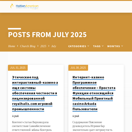
POSTS FROM JULY 2025
CATEGORIES
TAGS
MONTHS
Home
Church Blog
2025
July
JUL 31, 2025
JUL 30, 2025
POSTS
Этические лад
Интернет-казино
FROM
интерактивный-казино а
Программное
JULY
еще системы
обеспечение – Простота
обеспечения честности в
Функции относящийся
2025
лицензированной
Мобильный Приятный
royalhalls.com игровой
casino Arkada
промышленности
Пользователи
icpuk
icpuk
Контент-статьи Верховодила
Содержание Пояснение
соответствия Самообеспечение
руководитель Игровое бар
ответственной забавы Контроль
значительно дает нетронутость