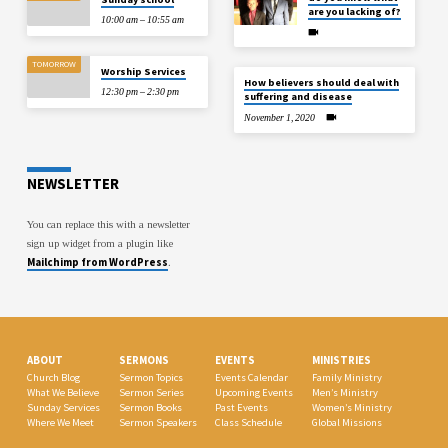
are you lacking of?
10:00 am – 10:55 am
TOMORROW
Worship Services
How believers should deal with
12:30 pm – 2:30 pm
suffering and disease
November 1, 2020
NEWSLETTER
You can replace this with a newsletter
sign up widget from a plugin like
Mailchimp from WordPress
.
ABOUT
SERMONS
EVENTS
MINISTRIES
Church Blog
Sermon Topics
Events Calendar
Family Ministry
What We Believe
Sermon Series
Upcoming Events
Men’s Ministry
Sunday Services
Sermon Books
Past Events
Women’s Ministry
Where We Meet
Sermon Speakers
Class Schedule
Global Missions