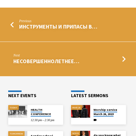
Previous
ИНСТРУМЕНТЫ И ПРИПАСЫ В…
Next
НЕСОВЕРШЕННОЛЕТНЕЕ…
NEXT EVENTS
LATEST SERMONS
TODAY
MAR 26
HEALTH
Worship service
CONFERENCE
March 26, 2023
12:30 pm – 2:30 pm
NOV 8
TOMORROW
do you know what
Sunday school