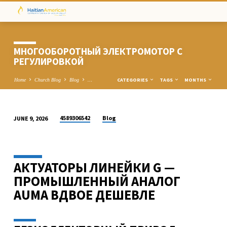
МНОГООБОРОТНЫЙ ЭЛЕКТРОМОТОР С
РЕГУЛИРОВКОЙ
CATEGORIES
TAGS
MONTHS
Home
Church Blog
Blog
…
4589306542
Blog
JUNE 9, 2026
МНОГООБОРОТНЫЙ
ЭЛЕКТРОМОТОР
С
АКТУАТОРЫ ЛИНЕЙКИ G —
РЕГУЛИРОВКОЙ
ПРОМЫШЛЕННЫЙ АНАЛОГ
AUMA ВДВОЕ ДЕШЕВЛЕ