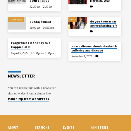
CONFERENCE
March 26, 2023
12:30 pm – 2:30 pm
NOV 8
TOMORROW
do you know what
Sunday school
are you lacking of?
10:00 am – 10:55 am
Forgiveness is the Key to a
How believers should deal with
Happier Life!
suffering and disease
August 9, 2026
12:30 pm – 2:30 pm
November 1, 2020
NEWSLETTER
You can replace this with a newsletter
sign up widget from a plugin like
Mailchimp from WordPress
.
ABOUT
SERMONS
EVENTS
MINISTRIES