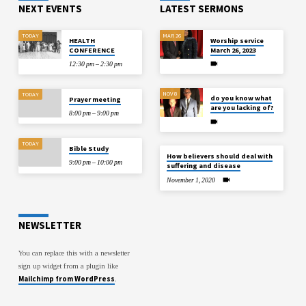
NEXT EVENTS
LATEST SERMONS
TODAY
MAR 26
HEALTH
Worship service
CONFERENCE
March 26, 2023
12:30 pm – 2:30 pm
NOV 8
TODAY
do you know what
Prayer meeting
are you lacking of?
8:00 pm – 9:00 pm
TODAY
Bible Study
How believers should deal with
9:00 pm – 10:00 pm
suffering and disease
November 1, 2020
NEWSLETTER
You can replace this with a newsletter
sign up widget from a plugin like
Mailchimp from WordPress
.