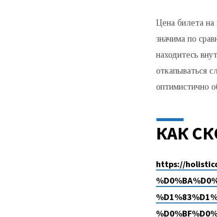
Цена билета на
значима по срав
находитесь внут
откапываться с
оптимистично о
КАК СК
https://hol
%D0%BA%D0%
%D1%83%D1%
%D0%BF%D0%