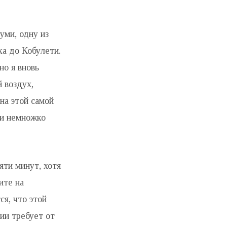
уми, одну из
ка до Кобулети.
но я вновь
 воздух,
на этой самой
 и немножко
ти минут, хотя
ите на
ся, что этой
ии требует от