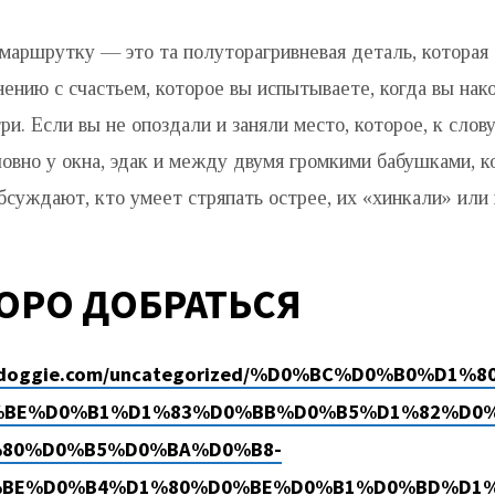
 маршрутку — это та полуторагривневая деталь, которая
нению с счастьем, которое вы испытываете, когда вы нак
ри. Если вы не опоздали и заняли место, которое, к слов
ловно у окна, эдак и между двумя громкими бабушками, 
бсуждают, кто умеет стряпать острее, их «хинкали» или 
ОРО ДОБРАТЬСЯ
isticdoggie.com/uncategorized/%D0%BC%D0%B0
BE%D0%B1%D1%83%D0%BB%D0%B5%D1%82%D0%
80%D0%B5%D0%BA%D0%B8-
BE%D0%B4%D1%80%D0%BE%D0%B1%D0%BD%D1%