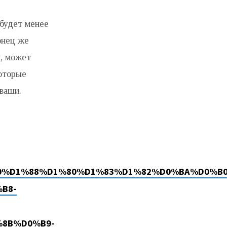
 будет менее
онец же
у, может
которые
ваши.
%D1%80%D1%88%D1%80%D1%83%D1%82%D0%BA%D0%B0
B8-
8B%D0%B9-