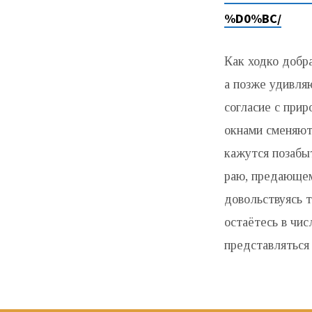
%D0%BC/
Как ходко добр
а позже удивляю
согласие с прир
окнами сменяют
кажутся позабы
раю, предающем
довольствуясь т
остаётесь в чис
представляться