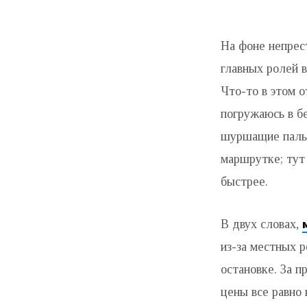
МАРШРУТКА
На фоне непрес
КОБУЛЕТИ-
главных ролей 
БАТУМИ:
Что-то в этом о
РАСПИСАНИЕ
погружаюсь в б
шуршащие пальм
2024,
маршрутке; тут
СТОИМОСТЬ
быстрее.
И
В двух словах,
КАК
из-за местных 
остановке. За п
БЫСТРО
цены все равно