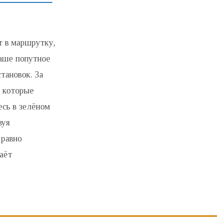
т в маршрутку,
ваше попутное
тановок. За
, которые
есь в зелёном
вуя
 равно
таёт