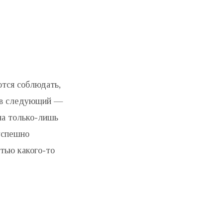
ются соблюдать,
, в следующий —
она только-лишь
успешно
стью какого-то