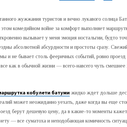
танного жужжания туристов и вечно лукавого солнца Бат
в этом комедийном войне за комфорт выполняет маршрут
ткровенно вызывает у меня эмоция ностальгии, будто точ
ездны абсолютной абсурдности и простоты сразу. Свежий
ы и не бывает столь фееричных событий, ровно проезд 
 все как в обычной жизни — всего-навсего чуть смешнее
маршрутка кобулети батуми
жидко ждет дольше деся
реалий может неожиданно уехать, даже когда вы еще сто
роезд берут дешевую цену, да в какие-то моменты кажет
 нету — все суматоха и неподобающая комичность ситуац