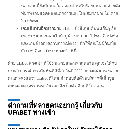
นอกจากนี้ยังมีเกมสล็อตออนไลน์นับร้อยเกมจากค่ายดัง
ที่มาพร้อมแจ็คพอตแตกง่ายและโบนัสมากมายใน คาสิ
โน ufabet
เกมเดิมพันอีกมากมาย
ufabet ยังมีเกมเดิมพันอื่นๆ อีก
เยอะ เช่น หวยออนไลน์, ยูฟ่าเบท มวย, ไก่ชน, อีสปอร์ต
และเกมจำลองสถานการณ์ต่างๆ ทำให้คุณไม่มีวันเบื่อ
กับการเลือก ufabet ทางเข้า ที่นี่
ด้วย ufabet ทางเข้า ที่ใช้งานง่ายและหลากหลาย คุณจะได้รับ
ประสบการณ์การเดิมพันที่ดีที่สุดในปี 2026 อย่างแน่นอน หลาย
คนอาจสงสัยว่า ufabet ดีไหม คำตอบคือด้วยบริการที่เต็มรูป
แบบและมาตรฐานระดับโลก จึงเป็นตัวเลือกที่โดดเด่น
คำถามที่หลายคนอยากรู้ เกี่ยวกับ
UFABET ทางเข้า