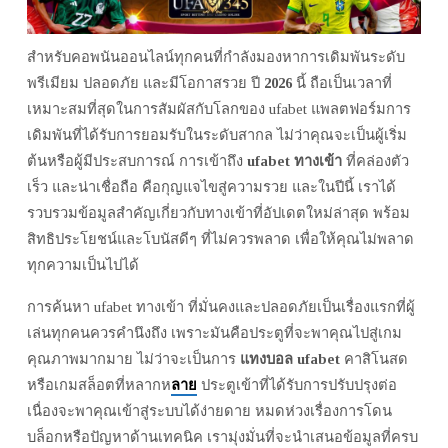
โม
ชั่น
สำหรับคอพนันออนไลน์ทุกคนที่กำลังมองหาการเดิมพันระดับ
สุด
พรีเมียม ปลอดภัย และมีโอกาสรวย ปี
2026
นี้ ถือเป็นเวลาที่
คุ้ม
เหมาะสมที่สุดในการสัมผัสกับโลกของ ufabet แพลตฟอร์มการ
สำหรับ
เดิมพันที่ได้รับการยอมรับในระดับสากล ไม่ว่าคุณจะเป็นผู้เริ่ม
ปี
ต้นหรือผู้มีประสบการณ์ การเข้าถึง
ufabet ทางเข้า
ที่คล่องตัว
2026
ก้าว
เร็ว และน่าเชื่อถือ คือกุญแจไขสู่ความรวย และในปีนี้ เราได้
สู่
รวบรวมข้อมูลสำคัญเกี่ยวกับทางเข้าที่อัปเดตใหม่ล่าสุด พร้อม
มิติ
สิทธิประโยชน์และโบนัสดีๆ ที่ไม่ควรพลาด เพื่อให้คุณไม่พลาด
ใหม่
ทุกความเป็นไปได้
แห่ง
การ
การค้นหา ufabet ทางเข้า ที่มั่นคงและปลอดภัยเป็นเรื่องแรกที่ผู้
เดิม
เล่นทุกคนควรคำนึงถึง เพราะมันคือประตูที่จะพาคุณไปสู่เกม
พัน
คุณภาพมากมาย ไม่ว่าจะเป็นการ
แทงบอล ufabet
คาสิโนสด
ลาย
หรือเกมสล็อตที่หลากห
ประตูเข้าที่ได้รับการปรับปรุงต่อ
เนื่องจะพาคุณเข้าสู่ระบบได้ง่ายดาย หมดห่วงเรื่องการโดน
บล็อกหรือปัญหาด้านเทคนิค เรามุ่งมั่นที่จะนำเสนอข้อมูลที่ครบ