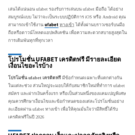
เล่นได้แน่นอน ufabet รองรับการเล่นบน ufabet มือถือ ได้อย่าง
สมบูรณ์แบบ ไม่ว่าจะเป็นระบบปฏิบัติการ iOS หรือ Android คุณ
ufabet
สามารถเข้าใช้งาน
ทางเข้า
ได้ทั้งผ่านบราวเซอร์บนมือ
ถือหรือดาวน์โหลดแอปพลิเคชัน เพื่อความสะดวกสบายสูงสุดใน
การเดิมพันทุกที่ทุกเวลา
โปรโมชั่น UFABET เครดิตฟรี
มีรายละเอียด
เงื่อนไขอะไรบ้าง
โปรโมชั่น ufabet เครดิตฟรี
มีข้อกำหนดเฉพาะที่แตกต่างกัน
ในแต่ละช่วง ส่วนใหญ่จะมอบให้กับสมาชิกใหม่ที่ทำการ ufabet
สมัคร และฝากเงินครั้งแรก หรือเป็นส่วนหนึ่งของแคมเปญพิเศษ
คุณควรศึกษาเงื่อนไขและข้อกำหนดของแต่ละโปรโมชั่นอย่าง
ละเอียดผ่าน ufabet ทางเข้า เพื่อให้คุณมั่นใจว่ามีสิทธิ์ได้รับ
เครดิตฟรีในปี 2026