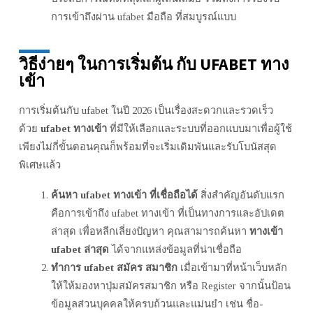
การเข้าถึงผ่าน ufabet มือถือ ที่สมบูรณ์แบบ
วิธีง่ายๆ ในการเริ่มต้น กับ UFABET ทาง
เข้า
การเริ่มต้นกับ ufabet ในปี 2026 เป็นเรื่องสะดวกและรวดเร็ว
ด้วย
ufabet ทางเข้า
ที่มีให้เลือกและระบบที่ออกแบบมาเพื่อผู้ใช้
เพียงไม่กี่ขั้นตอนคุณก็พร้อมที่จะเริ่มเดิมพันและรับโบนัสสุด
พิเศษแล้ว
ค้นหา ufabet ทางเข้า ที่เชื่อถือได้
สิ่งสำคัญอันดับแรก
คือการเข้าถึง ufabet ทางเข้า ที่เป็นทางการและอัปเดต
ล่าสุด เพื่อหลีกเลี่ยงปัญหา คุณสามารถค้นหา
ทางเข้า
ufabet ล่าสุด
ได้จากแหล่งข้อมูลที่น่าเชื่อถือ
ทำการ ufabet สมัคร สมาชิก
เมื่อเข้ามาที่หน้าเว็บหลัก
ให้ให้มองหาปุ่มสมัครสมาชิก หรือ Register จากนั้นป้อน
ข้อมูลส่วนบุคคลให้ครบถ้วนและแม่นยำ เช่น ชื่อ-