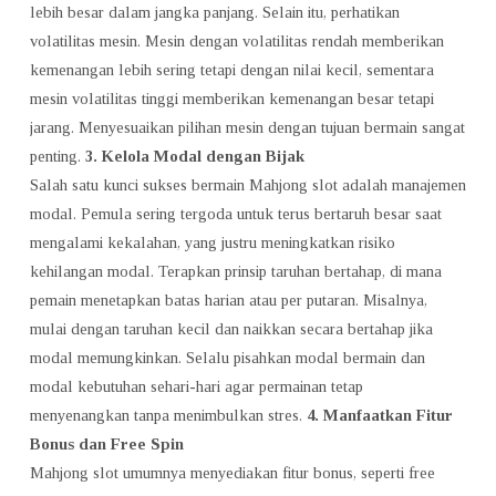
lebih besar dalam jangka panjang. Selain itu, perhatikan
volatilitas mesin. Mesin dengan volatilitas rendah memberikan
kemenangan lebih sering tetapi dengan nilai kecil, sementara
mesin volatilitas tinggi memberikan kemenangan besar tetapi
jarang. Menyesuaikan pilihan mesin dengan tujuan bermain sangat
penting.
3. Kelola Modal dengan Bijak
Salah satu kunci sukses bermain Mahjong slot adalah manajemen
modal. Pemula sering tergoda untuk terus bertaruh besar saat
mengalami kekalahan, yang justru meningkatkan risiko
kehilangan modal. Terapkan prinsip taruhan bertahap, di mana
pemain menetapkan batas harian atau per putaran. Misalnya,
mulai dengan taruhan kecil dan naikkan secara bertahap jika
modal memungkinkan. Selalu pisahkan modal bermain dan
modal kebutuhan sehari-hari agar permainan tetap
menyenangkan tanpa menimbulkan stres.
4. Manfaatkan Fitur
Bonus dan Free Spin
Mahjong slot umumnya menyediakan fitur bonus, seperti free