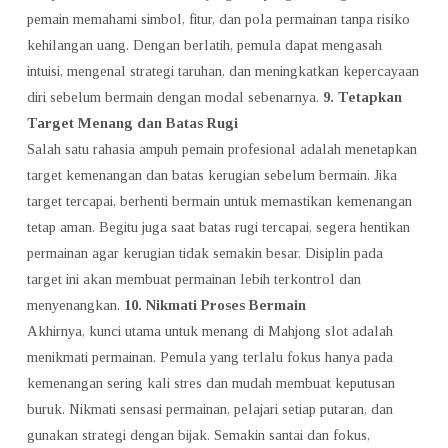
pemain memahami simbol, fitur, dan pola permainan tanpa risiko
kehilangan uang. Dengan berlatih, pemula dapat mengasah
intuisi, mengenal strategi taruhan, dan meningkatkan kepercayaan
diri sebelum bermain dengan modal sebenarnya.
9. Tetapkan
Target Menang dan Batas Rugi
Salah satu rahasia ampuh pemain profesional adalah menetapkan
target kemenangan dan batas kerugian sebelum bermain. Jika
target tercapai, berhenti bermain untuk memastikan kemenangan
tetap aman. Begitu juga saat batas rugi tercapai, segera hentikan
permainan agar kerugian tidak semakin besar. Disiplin pada
target ini akan membuat permainan lebih terkontrol dan
menyenangkan.
10. Nikmati Proses Bermain
Akhirnya, kunci utama untuk menang di Mahjong slot adalah
menikmati permainan. Pemula yang terlalu fokus hanya pada
kemenangan sering kali stres dan mudah membuat keputusan
buruk. Nikmati sensasi permainan, pelajari setiap putaran, dan
gunakan strategi dengan bijak. Semakin santai dan fokus,