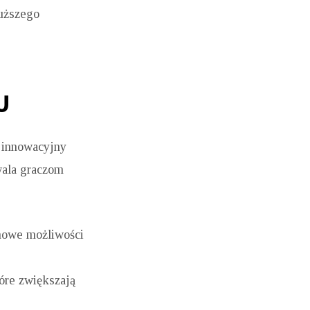
łuższego
U
 innowacyjny
wala graczom
nowe możliwości
óre zwiększają