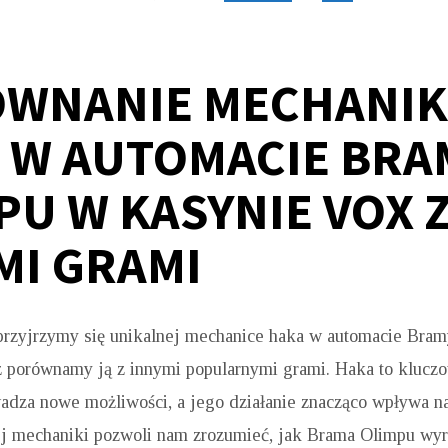
WNANIE MECHANIK
 W AUTOMACIE BRA
PU W KASYNIE VOX 
MI GRAMI
przyjrzymy się unikalnej mechanice haka w automacie Bra
z porównamy ją z innymi popularnymi grami. Haka to kluczo
wadza nowe możliwości, a jego działanie znacząco wpływa n
j mechaniki pozwoli nam zrozumieć, jak Brama Olimpu wyró