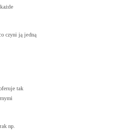
 każde
o czyni ją jedną
oferuje tak
arnymi
rak np.