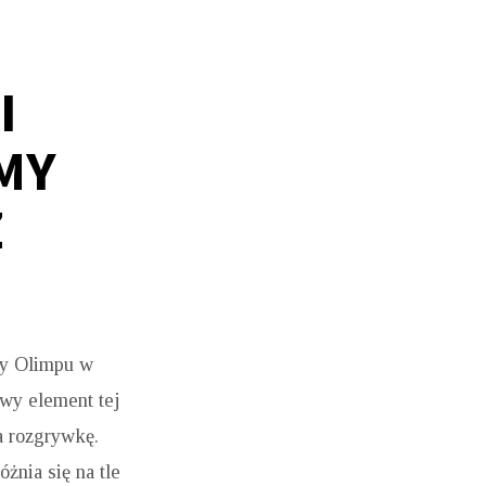
I
MY
Z
my Olimpu w
wy element tej
a rozgrywkę.
żnia się na tle