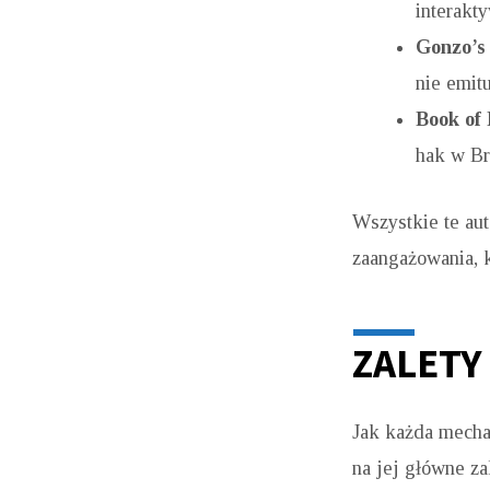
interakt
Gonzo’s
nie emit
Book of
hak w B
Wszystkie te au
zaangażowania, 
ZALETY
Jak każda mecha
na jej główne za