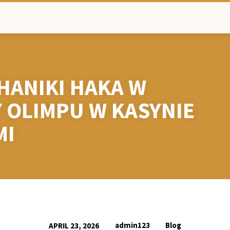
ANIKI HAKA W
 OLIMPU W KASYNIE
MI
admin123
Blog
APRIL 23, 2026