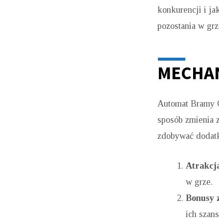
VOX
konkurencji i ja
Z
pozostania w grz
INNYMI
MECHAN
GRAMI
Automat Bramy O
sposób zmienia 
zdobywać dodatko
Atrakcj
w grze.
Bonusy z
ich szan