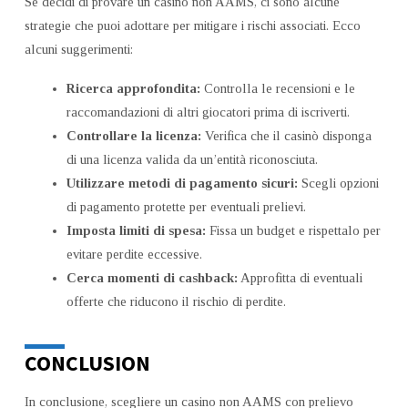
Se decidi di provare un casino non AAMS, ci sono alcune
strategie che puoi adottare per mitigare i rischi associati. Ecco
alcuni suggerimenti:
Ricerca approfondita:
Controlla le recensioni e le
raccomandazioni di altri giocatori prima di iscriverti.
Controllare la licenza:
Verifica che il casinò disponga
di una licenza valida da un’entità riconosciuta.
Utilizzare metodi di pagamento sicuri:
Scegli opzioni
di pagamento protette per eventuali prelievi.
Imposta limiti di spesa:
Fissa un budget e rispettalo per
evitare perdite eccessive.
Cerca momenti di cashback:
Approfitta di eventuali
offerte che riducono il rischio di perdite.
CONCLUSION
In conclusione, scegliere un casino non AAMS con prelievo