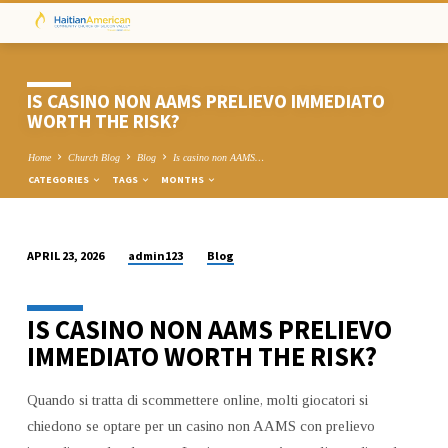
IS CASINO NON AAMS PRELIEVO IMMEDIATO
WORTH THE RISK?
Home
Church Blog
Blog
Is casino non AAMS…
CATEGORIES
TAGS
MONTHS
admin123
Blog
APRIL 23, 2026
IS
CASINO
IS CASINO NON AAMS PRELIEVO
NON
AAMS
IMMEDIATO WORTH THE RISK?
PRELIEVO
IMMEDIATO
Quando si tratta di scommettere online, molti giocatori si
WORTH
chiedono se optare per un casino non AAMS con prelievo
THE