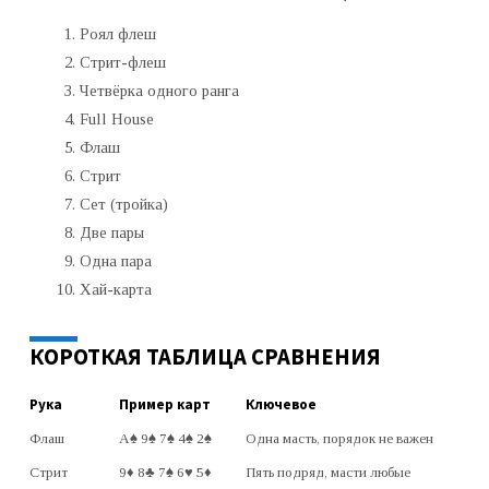
Роял флеш
Стрит-флеш
Четвёрка одного ранга
Full House
Флаш
Стрит
Сет (тройка)
Две пары
Одна пара
Хай-карта
КОРОТКАЯ ТАБЛИЦА СРАВНЕНИЯ
Рука
Пример карт
Ключевое
Флаш
A♠ 9♠ 7♠ 4♠ 2♠
Одна масть, порядок не важен
Стрит
9♦ 8♣ 7♠ 6♥ 5♦
Пять подряд, масти любые