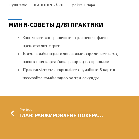
Фулл-хаус
K♣ K♦ K♥ 7♠ 7♦
Тройка + пара
МИНИ-СОВЕТЫ ДЛЯ ПРАКТИКИ
Запомните «пограничные» сравнения: флеш
превосходит стрит.
Когда комбинации одинаковые определяет исход
наивысшая карта (кикер-карта) по правилам.
Практикуйтесь: открывайте случайные 5 карт и
называйте комбинацию за три секунды.
Previous
ГЛАН: РАНЖИРОВАНИЕ ПОКЕРА…