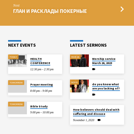
Next
ГЛАН И РАСКЛАДЫ ПОКЕРНЫЕ
NEXT EVENTS
LATEST SERMONS
TODAY
MAR 26
HEALTH
Worship service
CONFERENCE
March 26, 2023
12:30 pm – 2:30 pm
NOV 8
TOMORROW
do you know what
Prayer meeting
are you lacking of?
8:00 pm – 9:00 pm
TOMORROW
Bible Study
How believers should deal with
9:00 pm – 10:00 pm
suffering and disease
November 1, 2020