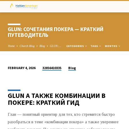
GLUN: СОЧЕТАНИЯ ПОКЕРА — КРАТКИЙ
ПУТЕВОДИТЕЛЬ
CATEGORIES
TAGS
MONTHS
Home
Church Blog
Blog
GLUN:…
32856410335
Blog
FEBRUARY 4, 2026
GLUN:
СОЧЕТАНИЯ
ПОКЕРА
GLUN А ТАКЖЕ КОМБИНАЦИИ В
—
ПОКЕРЕ: КРАТКИЙ ГИД
КРАТКИЙ
ПУТЕВОДИТЕЛЬ
Глан — понятный ориентир для тех, кто стремится быстро
разобраться в теме «комбинации покера» а также увереннее