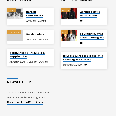
TODAY
MAR 26
HEALTH
Worship service
CONFERENCE
March 26, 2023
12:30 pm – 2:30 pm
NOV 8
TOMORROW
do you know what
Sunday school
are you lacking of?
10:00 am – 10:55 am
Forgiveness is the Key to a
How believers should deal with
Happier Life!
suffering and disease
August 9, 2026
12:30 pm – 2:30 pm
November 1, 2020
NEWSLETTER
You can replace this with a newsletter
sign up widget from a plugin like
Mailchimp from WordPress
.