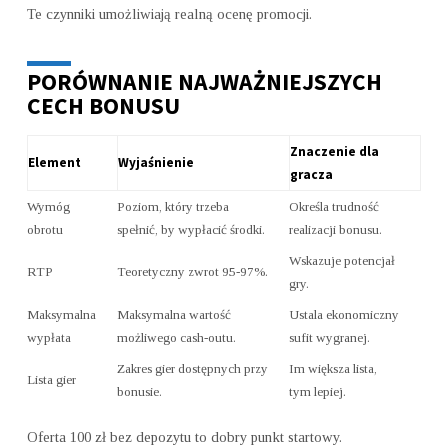
Te czynniki umożliwiają realną ocenę promocji.
PORÓWNANIE NAJWAŻNIEJSZYCH
CECH BONUSU
Znaczenie dla
Element
Wyjaśnienie
gracza
Wymóg
Poziom, który trzeba
Określa trudność
obrotu
spełnić, by wypłacić środki.
realizacji bonusu.
Wskazuje potencjał
RTP
Teoretyczny zwrot 95-97%.
gry.
Maksymalna
Maksymalna wartość
Ustala ekonomiczny
wypłata
możliwego cash-outu.
sufit wygranej.
Zakres gier dostępnych przy
Im większa lista,
Lista gier
bonusie.
tym lepiej.
Oferta 100 zł bez depozytu to dobry punkt startowy.