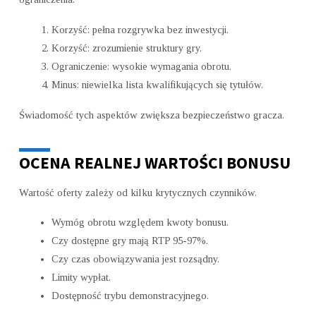
Korzyść: pełna rozgrywka bez inwestycji.
Korzyść: zrozumienie struktury gry.
Ograniczenie: wysokie wymagania obrotu.
Minus: niewielka lista kwalifikujących się tytułów.
Świadomość tych aspektów zwiększa bezpieczeństwo gracza.
OCENA REALNEJ WARTOŚCI BONUSU
Wartość oferty zależy od kilku krytycznych czynników.
Wymóg obrotu względem kwoty bonusu.
Czy dostępne gry mają RTP 95-97%.
Czy czas obowiązywania jest rozsądny.
Limity wypłat.
Dostępność trybu demonstracyjnego.