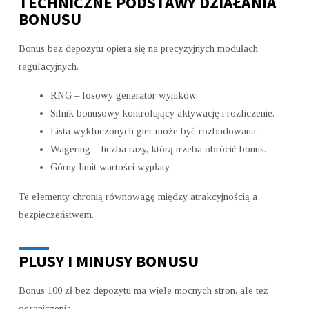
TECHNICZNE PODSTAWY DZIAŁANIA
BONUSU
Bonus bez depozytu opiera się na precyzyjnych modułach
regulacyjnych.
RNG – losowy generator wyników.
Silnik bonusowy kontrolujący aktywację i rozliczenie.
Lista wykluczonych gier może być rozbudowana.
Wagering – liczba razy, którą trzeba obrócić bonus.
Górny limit wartości wypłaty.
Te elementy chronią równowagę między atrakcyjnością a
bezpieczeństwem.
PLUSY I MINUSY BONUSU
Bonus 100 zł bez depozytu ma wiele mocnych stron, ale też
ograniczenia.