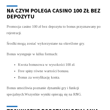
NA CZYM POLEGA CASINO 100 ZŁ BEZ
DEPOZYTU
Promocja casino 100 zł bez depozytu to bonus przyznawany po
rejestracji.
Środki mogą zostać wykorzystane na określone gry.
Bonus występuje w kilku formach:
Kwota bonusowa w wysokości 100 zł.
Free spiny równe wartości bonusu.
Bonus za weryfikację konta.
Bonus umożliwia poznanie dynamiki gry i funkcji
specjalnych.Wszystkie wyniki opierają się na RNG.