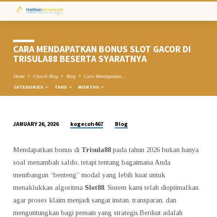
CARA MENDAPATKAN BONUS SLOT GACOR DI
TRISULA88 BESERTA SYARATNYA
Home
Church Blog
Blog
Cara Mendapatkan…
CATEGORIES
TAGS
MONTHS
kogecoh467
Blog
JANUARY 26, 2026
CARA
MENDAPATKAN
Mendapatkan bonus di
Trisula88
pada tahun 2026 bukan hanya
BONUS
soal menambah saldo, tetapi tentang bagaimana Anda
SLOT
membangun “benteng” modal yang lebih kuat untuk
GACOR
menaklukkan algoritma
Slot88
. Sistem kami telah dioptimalkan
DI
agar proses klaim menjadi sangat instan, transparan, dan
TRISULA88
menguntungkan bagi pemain yang strategis.Berikut adalah
BESERTA