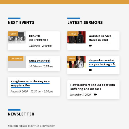
NEXT EVENTS
LATEST SERMONS
TODAY
MAR 26
HEALTH
Worship service
CONFERENCE
March 26, 2023
12:30 pm – 2:30 pm
NOV 8
TOMORROW
do you know what
Sunday school
are you lacking of?
10:00 am – 10:55 am
Forgiveness is the Key to a
How believers should deal with
Happier Life!
suffering and disease
August 9, 2026
12:30 pm – 2:30 pm
November 1, 2020
NEWSLETTER
You can replace this with a newsletter