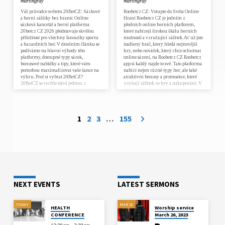
martingray
martingray
Váš průvodce světem 20BetCZ: Sázkové
Roobetcz CZ: Vstupte do Světa Online
a herní zážitky bez hranic Online
Hraní Roobetcz CZ je jedním z
sázková kancelář a herní platforma
předních online herních platforem,
20betcz CZ 2026 představuje skvělou
které nabízejí širokou škálu herních
příležitost pro všechny fanoušky sportu
možností a vzrušující zážitek. Ať už jste
a hazardních her. V dnešním článku se
nadšený hráč, který hledá nejnovější
podíváme na hlavní výhody této
hry, nebo nováček, který chce ochutnat
platformy, dostupné typy sázek,
online sázení, na Roobetcz CZ Roobetcz
bonusové nabídky a tipy, které vám
app si každý najde to své. Tato platforma
pomohou maximalizovat vaše šance na
nabízí nejen různé typy her, ale také
výhru. Proč si vybrat 20BetCZ?
atraktivní bonusy a promoakce, které
20BetCZ se rychle stává jednou z
zvyšují zážitek ze hry a nakupování. V
nejoblíbenějších sázkových kanceláří
tomto článku se podíváme na to, proč
na českém trhu. Je to díky kombinaci
je…
atraktivních kurzů, široké nabídky
sportovních událostí…
1
2
3
…
155
NEXT EVENTS
LATEST SERMONS
TODAY
MAR 26
HEALTH
Worship service
CONFERENCE
March 26, 2023