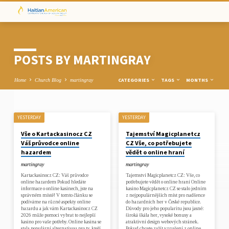
POSTS BY MARTINGRAY
CATEGORIES
TAGS
MONTHS
Home
Church Blog
martingray
YESTERDAY
YESTERDAY
POSTS
Vše o Kartackasinocz CZ
Tajemství Magicplanetcz
BY
Váš průvodce online
CZ Vše, co potřebujete
MARTINGRAY
hazardem
vědět o online hraní
martingray
martingray
Kartackasinocz CZ: Váš průvodce
Tajemství Magicplanetcz CZ: Vše, co
online hazardem Pokud hledáte
potřebujete vědět o online hraní Online
informace o online kasinech, jste na
kasino Magicplanetcz CZ se stalo jedním
správném místě! V tomto článku se
z nejpopulárnějších míst pro nadšence
podíváme na různé aspekty online
do hazardních her v České republice.
hazardu a jak vám Kartackasinocz CZ
Důvody pro jeho popularitu jsou jasné:
2026 může pomoci vybrat to nejlepší
široká škála her, vysoké bonusy a
kasino pro vaše potřeby. Online kasina se
atraktivní design webových stránek.
stala populární alternativou pro ty, kteří
Pokud chcete zažít vzrušení z online