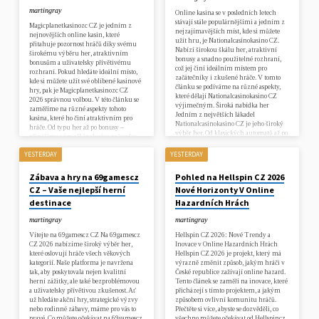
martingray
Online kasina se v posledních letech
stávají stále populárnějšími a jedním z
Magicplanetkasinozc CZ je jedním z
nejzajímavějších míst, kde si můžete
nejnovějších online kasin, které
užít hru, je Nationalcasinokasino CZ.
přitahuje pozornost hráčů díky svému
Nabízí širokou škálu her, atraktivní
širokému výběru her, atraktivním
bonusy a snadno použitelné rozhraní,
bonusům a uživatelsky přívětivému
což jej činí ideálním místem pro
rozhraní. Pokud hledáte ideální místo,
začátečníky i zkušené hráče. V tomto
kde si můžete užít své oblíbené kasinové
článku se podíváme na různé aspekty,
hry, pak je Magicplanetkasinozc CZ
které dělají Nationalcasinokasino CZ
2026 správnou volbou. V této článku se
výjimečným. Široká nabídka her
zaměříme na různé aspekty tohoto
Jedním z největších lákadel
kasina, které ho činí atraktivním pro
Nationalcasinokasino CZ je jeho široký
hráče. Od typu her až po bonusy –
výběr her. Od klasických automatů až po
přinášíme vám all-inclusive průvodce.
moderní video automaty, karty a
Typy her, které nabízí
stolní…
YESTERDAY
YESTERDAY
Magicplanetkasinozc CZ Jedním z
hlavních důvodů, proč…
Zábava a hry na 69gamescz
Pohled na Hellspin CZ 2026
CZ – Vaše nejlepší herní
Nové Horizonty V Online
destinace
Hazardních Hrách
martingray
martingray
Vítejte na 69gamescz CZ Na 69gamescz
Hellspin CZ 2026: Nové Trendy a
CZ 2026 nabízíme široký výběr her,
Inovace v Online Hazardních Hrách
které oslovují hráče všech věkových
Hellspin CZ 2026 je projekt, který má
kategorií. Naše platforma je navržena
výrazně změnit způsob, jakým hráči v
tak, aby poskytovala nejen kvalitní
České republice zažívají online hazard.
herní zážitky, ale také bezproblémovou
Tento článek se zaměří na inovace, které
a uživatelsky přívětivou zkušenost. Ať
přicházejí s tímto projektem, a jakým
už hledáte akční hry, strategické výzvy
způsobem ovlivní komunitu hráčů.
nebo rodinné zábavy, máme pro vás to
Přečtěte si více, abyste se dozvěděli, co
pravé. Co můžete očekávat na 69gamescz
všechno můžete očekávat od Hellspincz