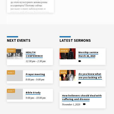
до этого культурного заповедника
из аэропорта? Поэтому сейчас
расскажу о своих наблюдениях и
опыте в этой области. Будьте готовы
к сюрпризам. Если лень читать,
перескочите на финал, где,
возможно, найдете отклик на свои
вопросы. Ожидайте пробки,
предполагайте случайности и
готовьтесь, что ваше часы может
быть использовано не по
назначению.…
NEXT EVENTS
LATEST SERMONS
TODAY
MAR 26
HEALTH
Worship service
CONFERENCE
March 26, 2023
12:30 pm – 2:30 pm
NOV 8
AUG 7
do you know what
Prayer meeting
are you lacking of?
8:00 pm – 9:00 pm
AUG 7
Bible Study
How believers should deal with
9:00 pm – 10:00 pm
suffering and disease
November 1, 2020