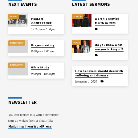
война за строчки в зоне…
NEXT EVENTS
LATEST SERMONS
TODAY
MAR 26
HEALTH
Worship service
CONFERENCE
March 26, 2023
12:30 pm – 2:30 pm
NOV 8
TOMORROW
do you know what
Prayer meeting
are you lacking of?
8:00 pm – 9:00 pm
TOMORROW
Bible Study
How believers should deal with
9:00 pm – 10:00 pm
suffering and disease
November 1, 2020
NEWSLETTER
You can replace this with a newsletter
sign up widget from a plugin like
Mailchimp from WordPress
.