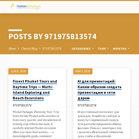
POSTS BY 971975813574
CATEGORIES
TAGS
MONTHS
Home
Church Blog
971975813574
JUN 9, 2026
MAR 3, 2026
POSTS
Finest Phuket Tours and
AI для презентаций:
BY
Daytime Trips — Multi-
Каким образом создать
971975813574
Island Exploring and
презентацию в сети
Beach Excursions
даром
971975813574
971975813574
Phuket Packages: Planning Your Trip
Искусственный интеллект для
from the Isle Phuket pulls travelers in
докладов: Разработка слайдов за
from every quarter, and the selection of
минуты Современный социум
existing trips reflects that scale. A
нуждается беспрерывного обмена
carefully selected Phuket excursion
фактами. Показы с некоторых пор
offers you more than scenery — a
сделались обязательной элементом
knowledgeable guide, consistent
дела, учебы и обыденной