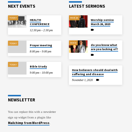
геометрию и вылеты. По гипсовой
NEXT EVENTS
LATEST SERMONS
матрице переходят к финальному
материалу — камню, бронзовому
сплаву или полимерным…
TODAY
MAR 26
HEALTH
Worship service
CONFERENCE
March 26, 2023
12:30 pm – 2:30 pm
NOV 8
TODAY
do you know what
Prayer meeting
are you lacking of?
8:00 pm – 9:00 pm
TODAY
Bible Study
How believers should deal with
9:00 pm – 10:00 pm
suffering and disease
November 1, 2020
NEWSLETTER
You can replace this with a newsletter
sign up widget from a plugin like
Mailchimp from WordPress
.