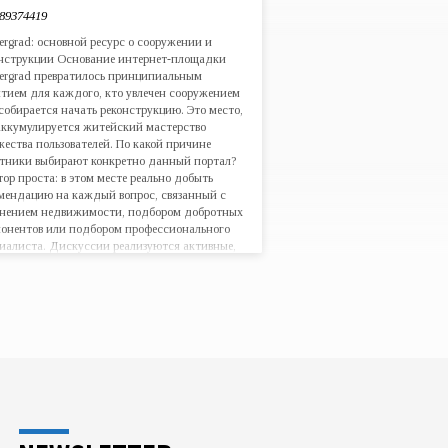
89374419
ergrad: основной ресурс о сооружении и
нструкции Основание интернет-площадки
ergrad превратилось принципиальным
тием для каждого, кто увлечен сооружением
собирается начать реконструкцию. Это место,
аккумулируется житейский мастерство
ества пользователей. По какой причине
тники выбирают конкретно данный портал?
ор проста: в этом месте реально добыть
мендацию на каждый вопрос, связанный с
нением недвижимости, подбором добротных
онентов или подбором профессионального
иалиста. Дискуссии реализуются активные,
нные регулярно обновляется реальными
тителями. Подробные отчеты о
видуальном практике возведения строения
сте с начала». Сопоставительный…