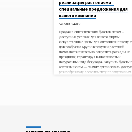
BY
реализация растениями –
специальные предложения для
543989374419
вашего компании
543989374419
Продажа синтетических букетов оптом –
доступные условия для вашего фирмы
Искусственные цветы для оптовиков: почему э
целесообразно Крупные закупки растений
помогают значительно сократить расходы на
празднике, гарантируя выносливость и
натуральный вид без ухода. Закупить букеты 
оптовым ценам — значит организовать доступ
разнообразному ассортименту по закупочным
ценам, безупречно подходящему для флористо
ивент-менеджеров и похоронных агентств.
Положительные стороны массовой приобрете
Оптовый продавец растений предлагает
бюджетные цветы для оптовиков, с гарантией
качества и быстрой доставкой. Прочные
материалы, такие как пластик и…