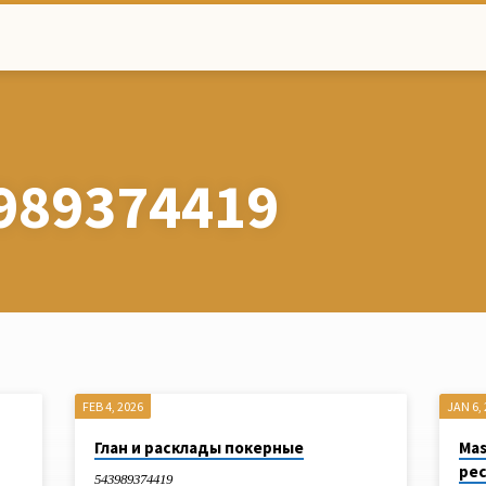
989374419
FEB 4, 2026
JAN 6,
Глан и расклады покерные
Mas
рес
543989374419