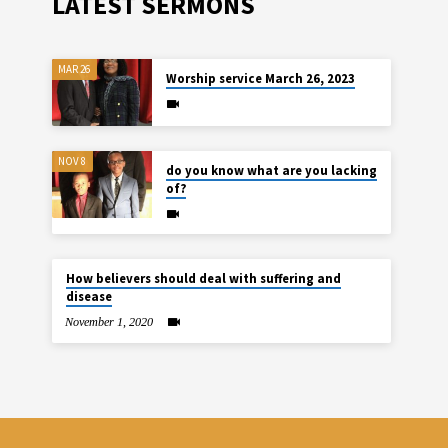
LATEST SERMONS
MAR 26
Worship service March 26, 2023
NOV 8
do you know what are you lacking
of?
How believers should deal with suffering and
disease
November 1, 2020