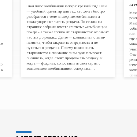
5439
Глан плюс комбинации покера: краткий гид Глан
— удобный ориентир для тех, кто хочет быстро
Mast
разобраться в теме «покерные комбинации» а
реко
также увереннее читать раздачи. По ссылке на
Mast
странице собраны вместе ключевые «комбинации
собы
покера» а также логика их старшинства: от самых
или 
частых до редких. Далее — компактная статья-
где 
памятка, чтобы закрепить очередность и не
то
множ
путаться в раздачах. Почему важно знать
учас
старшинство Понимание силы руки помогает:
Факт
оценивать, когда стоит продолжать раздачу, и
реко
когда — фолдить; сопоставлять свои карты с
по
изме
возможными комбинациями соперника;…
 к
комп
спец
в,
а да
посе
ния
инди
«вме