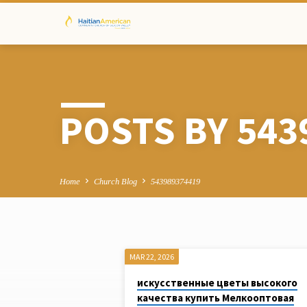
POSTS BY 543
Home
Church Blog
543989374419
MAR 22, 2026
POSTS
искусственные цветы высокого
качества купить Мелкооптовая