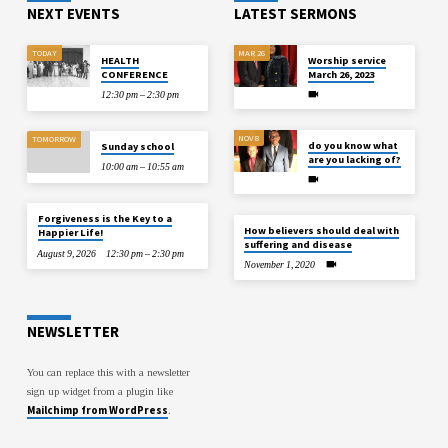
NEXT EVENTS
LATEST SERMONS
TODAY
MAR 26
HEALTH
Worship service
CONFERENCE
March 26, 2023
12:30 pm – 2:30 pm
NOV 8
TOMORROW
do you know what
Sunday school
are you lacking of?
10:00 am – 10:55 am
Forgiveness is the Key to a
How believers should deal with
Happier Life!
suffering and disease
August 9, 2026
12:30 pm – 2:30 pm
November 1, 2020
NEWSLETTER
You can replace this with a newsletter
sign up widget from a plugin like
Mailchimp from WordPress
.