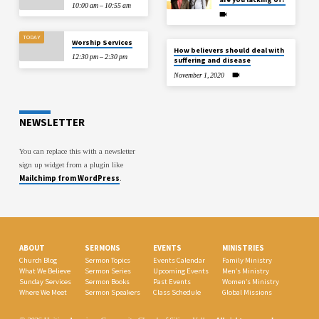
10:00 am – 10:55 am
TODAY
Worship Services
How believers should deal with
12:30 pm – 2:30 pm
suffering and disease
November 1, 2020
NEWSLETTER
You can replace this with a newsletter
sign up widget from a plugin like
Mailchimp from WordPress
.
ABOUT
SERMONS
EVENTS
MINISTRIES
Church Blog
Sermon Topics
Events Calendar
Family Ministry
What We Believe
Sermon Series
Upcoming Events
Men’s Ministry
Sunday Services
Sermon Books
Past Events
Women’s Ministry
Where We Meet
Sermon Speakers
Class Schedule
Global Missions