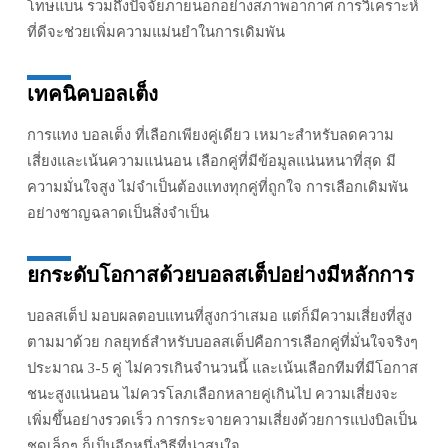
โทษแบน รวมถึงปัจจัยภายนอกอย่างสภาพอากาศ การวิเคราะห์
ที่ดีจะช่วยเพิ่มความแม่นยำในการเดิมพัน
เทคนิคบอลเต็ง
การแทง บอลเต็ง ที่เลือกเพียงคู่เดียว เหมาะสำหรับลดความ
เสี่ยงและเน้นความแน่นอน เลือกคู่ที่มีข้อมูลแน่นหนาที่สุด มี
ความมั่นใจสูง ไม่จำเป็นต้องแทงทุกคู่ที่ถูกใจ การเลือกเดิมพัน
อย่างชาญฉลาดเป็นสิ่งจำเป็น
ยกระดับโอกาสด้วยบอลสเต็ปอย่างมีหลักการ
บอลสเต็ป มอบผลตอบแทนที่สูงกว่าเสมอ แต่ก็มีความเสี่ยงที่สูง
ตามมาด้วย กลยุทธ์สำหรับบอลสเต็ปคือการเลือกคู่ที่มั่นใจจริงๆ
ประมาณ 3-5 คู่ ไม่ควรเกินจำนวนนี้ และเน้นเลือกทีมที่มีโอกาส
ชนะสูงแน่นอน ไม่ควรโลภเลือกหลายคู่เกินไป ความเสี่ยงจะ
เพิ่มขึ้นอย่างรวดเร็ว การกระจายความเสี่ยงด้วยการแบ่งบิลเป็น
ชุดเล็กๆ ก็เป็นอีกหนึ่งวิธีที่น่าสนใจ