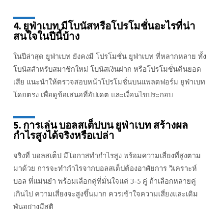
4. ยูฟ่าเบท มีโบนัสหรือโปรโมชั่นอะไรที่น่า
สนใจในปีนี้บ้าง
ในปีล่าสุด ยูฟ่าเบท ยังคงมี โปรโมชั่น ยูฟ่าเบท ที่หลากหลาย ทั้ง
โบนัสสำหรับสมาชิกใหม่ โบนัสเงินฝาก หรือโปรโมชั่นคืนยอด
เสีย แนะนำให้ตรวจสอบหน้าโปรโมชั่นบนแพลตฟอร์ม ยูฟ่าเบท
โดยตรง เพื่อดูข้อเสนอที่อัปเดต และเงื่อนไขประกอบ
5. การเล่น บอลสเต็ปบน ยูฟ่าเบท สร้างผล
กำไรสูงได้จริงหรือเปล่า
จริงที่ บอลสเต็ป มีโอกาสทำกำไรสูง พร้อมความเสี่ยงที่สูงตาม
มาด้วย การจะทำกำไรจากบอลสเต็ปต้องอาศัยการ วิเคราะห์
บอล ที่แม่นยำ พร้อมเลือกคู่ที่มั่นใจแค่ 3-5 คู่ ถ้าเลือกหลายคู่
เกินไป ความเสี่ยงจะสูงขึ้นมาก ควรเข้าใจความเสี่ยงและเดิม
พันอย่างมีสติ