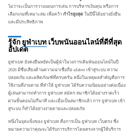
ฉบับ
ใหม่
ไม่ว่าจะเป็นการวางแผนการเล่น การบริหารเงินทุน หรือการ
สไตล์
เลือกเกมที่เหมาะสม เพื่อคว้า
กำไรสูงสุด
ในปีนี้ได้อย่างยั่งยืน
ผู้
และมีประสิทธิภาพ
เชี่ยวชาญ
รู้จัก
ยูฟ่าเบท
เว็บพนันออนไลน์ที่ดีที่สุด
อัปเดต
ยูฟ่าเบท ยังคงยืนหยัดเป็นผู้นำในวงการเดิมพันออนไลน์ในปี
2026 มีชื่อเสียงด้านความน่าเชื่อถือ ufabet เข้าสู่ระบบ ความ
ปลอดภัย และผลิตภัณฑ์ที่ครบครัน หนึ่งในเหตุผลสำคัญคือการ
ใช้งานที่ง่ายดาย ที่ทำให้ ยูฟ่าเบท ได้รับความนิยมอย่างต่อเนื่อง
ผู้เล่นสามารถทำการ ยูฟ่าเบท สมัคร สมาชิกได้อย่างรวดเร็ว
ผ่านขั้นตอนไม่กี่นาที และเมื่อเป็นสมาชิกแล้ว การ ยูฟ่าเบท เข้า
สู่ระบบ ก็ทำได้อย่างง่ายดายและปลอดภัย
หนึ่งในจุดแข็งของ ยูฟ่าเบท คือการเป็น ยูฟ่าเบท เว็บตรง ซึ่ง
หมายความว่าคุณจะได้รับการบริการโดยตรงจากผู้ให้บริการ