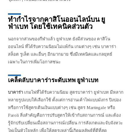
ทำกำไรจากคาสิโนออนไลน์บน ยู
ฟ่าเบท โดยใช้เทคนิคส่วนตัว
นอกจากส่วนของกีฬาแล้ว ยูฟ่าเบท ยังมีส่วนของ คาสิโน
ออนไลน์ ที่ได้รับความนิยมไม่แพ้กัน เกมต่างๆ เช่น บาคาร่า
สล็อต รูเล็ต และอื่นๆ อีกมากมาย ซึ่งมีเทคนิคและกลยุทธ์
เฉพาะในการเพิ่มโอกาสชนะ
เคล็ดลับบาคาร่าระดับเทพ ยูฟ่าเบท
บาคาร่า
เกมไพ่ที่ได้รับความนิยม สูตรบาคาร่า ยูฟ่าเบท มีหลาก
หลายรูปแบบให้เลือกใช้ ตั้งแต่การอ่านเค้าไพ่แบบมังกร ปิงปอง
หรือการใช้สูตรเดินเงินแบบต่างๆ เช่น สูตร Martingale หรือ
Paroli สิ่งสำคัญคือการปรับสูตรให้เข้ากับสถานการณ์ และต้อง
รู้จักปรับเปลี่ยนเมื่อสถานการณ์เปลี่ยน การสังเกตและจับจังหวะ
ไพ่เป็นหัวใจหลัก เพื่อให้สูตรเหล่านี้เกิดผลลัพธ์ที่ดีที่สุด