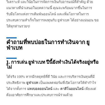
วิเคราะห์ และวินัยในการจัดการเงินกับอารมณ์ที่สำคัญ ด้วย
แนวทางที่นำเสนอในบทความนี้ คุณจะพร้อมมากขึ้นในการ
รับมือโลกแห่งการเดิมพันออนไลน์ และเพิ่มโอกาสในการ
ประสบความสำเร็จในการลงทุนกับ ยูฟ่าเบท ได้อย่างแน่นอน ขอ
ให้ทุกท่านรวยๆ!
คำถามที่พบบ่อยในการทำเงินจาก ยู
ฟ่าเบท
1. การเล่น ยูฟ่าเบท ปีนี้ยังทำเงินได้จริงอยู่หรือ
ไม่
ได้จริง 100% หากมีกลยุทธ์ที่ดี วินัย และการบริหารเงินทุนที่มี
ประสิทธิภาพ
ยูฟ่าเบท
เป็นแพลตฟอร์มที่เปิดโอกาสให้ทำกำไร
ได้จากทั้งการ
แทงบอลออนไลน์
และ
คาสิโนออนไลน์
เพียงแต่
ต้องอาศัยการศึกษาและประสบการณ์ร่วมด้วย