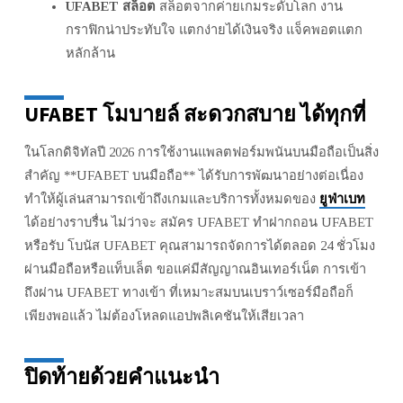
UFABET สล็อต
สล็อตจากค่ายเกมระดับโลก งาน
กราฟิกน่าประทับใจ แตกง่ายได้เงินจริง แจ็คพอตแตก
หลักล้าน
UFABET โมบายล์ สะดวกสบาย ได้ทุกที่
ในโลกดิจิทัลปี 2026 การใช้งานแพลตฟอร์มพนันบนมือถือเป็นสิ่ง
สำคัญ **UFABET บนมือถือ** ได้รับการพัฒนาอย่างต่อเนื่อง
ยูฟ่าเบท
ทำให้ผู้เล่นสามารถเข้าถึงเกมและบริการทั้งหมดของ
ได้อย่างราบรื่น ไม่ว่าจะ สมัคร UFABET ทำฝากถอน UFABET
หรือรับ โบนัส UFABET คุณสามารถจัดการได้ตลอด 24 ชั่วโมง
ผ่านมือถือหรือแท็บเล็ต ขอแค่มีสัญญาณอินเทอร์เน็ต การเข้า
ถึงผ่าน UFABET ทางเข้า ที่เหมาะสมบนเบราว์เซอร์มือถือก็
เพียงพอแล้ว ไม่ต้องโหลดแอปพลิเคชันให้เสียเวลา
ปิดท้ายด้วยคำแนะนำ