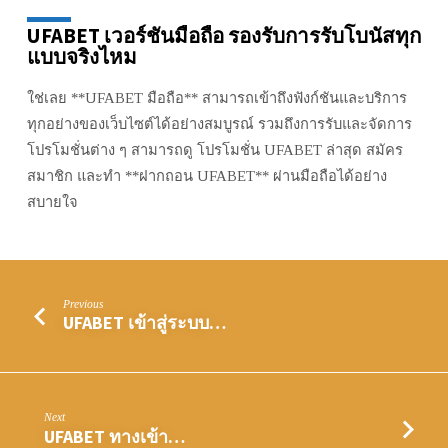
UFABET เวอร์ชันมือถือ รองรับการรับโบนัสทุก
แบบจริงไหม
ใช่เลย **UFABET มือถือ** สามารถเข้าถึงฟังก์ชันและบริการ
ทุกอย่างของเว็บไซต์ได้อย่างสมบูรณ์ รวมถึงการรับและจัดการ
โปรโมชั่นต่าง ๆ สามารถดู โปรโมชั่น UFABET ล่าสุด สมัคร
สมาชิก และทำ **ฝากถอน UFABET** ผ่านมือถือได้อย่าง
สบายใจ
Previous
UFABET เข้าสู่ระบบ…
Next
UFABET ทางเข้า…