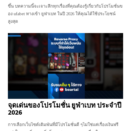
เว็บ
ตรง
ขึ้น บทความนี้จะเจาะลึกทุกเรื่องที่คุณต้องรู้เกี่ยวกับโปรโมชั่นข
ที่
อง ufabet ทางเข้า ยูฟ่าเบท ในปี 2026 ให้คุณได้ใช้ประโยชน์
คุณ
สูงสุด
ต้อง
รู้
ฉบับ
เต็ม
2026
จุดเด่นของโปรโมชั่น
ยูฟ่าเบท
ประจำปี
2026
การเลือกเว็บไซต์เดิมพันที่มีโปรโมชั่นดี ๆไม่ใช่แค่เรื่องเงินฟรี