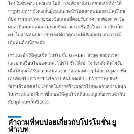
โปรโมชั่นของ ยูฟ่าเบท ในปี 2026 คือองค์ประกอบหลักที่ทำให้
**ยูฟ่าเบท** ยังคงเป็นผู้เล่นแนวหน้าในตลาดพนันออนไลน์ไทย
กับความหลากหลายของข้อเสนอที่ตอบรับทุกความต้องการ ข้อ
ตกลงที่สมเหตุสมผล ผนวกกับความน่าเชื่อถือในความเป็น เว็บ
ตรงไม่ผ่านคนกลาง รับรองได้ว่าคุณจะได้สัมผัสประสบการณ์
เดิมพันที่เหนือระดับ
เราแนะนำให้คุณเช็ค โปรโมชั่น UFABET ล่าสุด ตลอดเวลา
และอ่านเงื่อนไขของแต่ละโปรโมชั่นให้เข้าใจก่อนตัดสินใจรับ
เพื่อให้คุณได้รับความคุ้มค่าจากข้อเสนอต่างๆ ได้อย่างสูงสุด ทั้ง
เครดิตฟรี UFABET หรือการ คืนยอดเสีย UFABET ทุกสิทธิ
พิเศษล้วนส่งเสริมโอกาสในการสร้างผลกำไรและมอบความสนุก
ในการเล่นเกมที่มากขึ้น ขอให้คุณโชคดีและสนุกกับการเดิมพัน
กับ ยูฟ่าเบท ในปี 2026!
คำถามที่พบบ่อยเกี่ยวกับโปรโมชั่น ยู
ฟ่าเบท