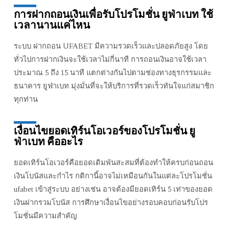
การฝากถอนเงินเพื่อรับโปรโมชั่น ยูฟ่าเบท ใช้
เวลานานแค่ไหน
ระบบ ฝากถอน UFABET มีความรวดเร็วและปลอดภัยสูง โดย
ทั่วไปการฝากเงินจะใช้เวลาไม่กี่นาที การถอนเงินอาจใช้เวลา
ประมาณ 5 ถึง 15 นาที แตกต่างกันไปตามช่องทางธุรกรรมและ
ธนาคาร ยูฟ่าเบท มุ่งมั่นที่จะให้บริการที่รวดเร็วทันใจแก่สมาชิก
ทุกท่าน
เงื่อนไขยอดเทิร์นโอเวอร์ของโปรโมชั่น ยู
ฟ่าเบท คืออะไร
ยอดเทิร์นโอเวอร์คือยอดเดิมพันสะสมที่ต้องทำให้ครบก่อนถอน
เงินโบนัสและกำไร กติกานี้อาจไม่เหมือนกันในแต่ละโปรโมชั่น
ufabet เข้าสู่ระบบ อย่างเช่น อาจต้องมียอดเทิร์น 5 เท่าของยอด
เงินฝากรวมโบนัส การศึกษาเงื่อนไขอย่างรอบคอบก่อนรับโปร
โมชั่นมีความสำคัญ