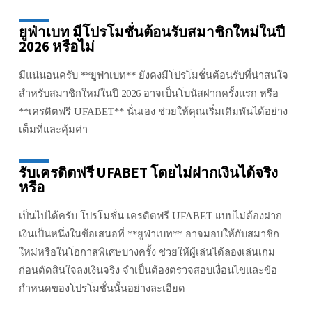
ยูฟ่าเบท มีโปรโมชั่นต้อนรับสมาชิกใหม่ในปี
2026 หรือไม่
มีแน่นอนครับ **ยูฟ่าเบท** ยังคงมีโปรโมชั่นต้อนรับที่น่าสนใจ
สำหรับสมาชิกใหม่ในปี 2026 อาจเป็นโบนัสฝากครั้งแรก หรือ
**เครดิตฟรี UFABET** นั่นเอง ช่วยให้คุณเริ่มเดิมพันได้อย่าง
เต็มที่และคุ้มค่า
รับเครดิตฟรี UFABET โดยไม่ฝากเงินได้จริง
หรือ
เป็นไปได้ครับ โปรโมชั่น เครดิตฟรี UFABET แบบไม่ต้องฝาก
เงินเป็นหนึ่งในข้อเสนอที่ **ยูฟ่าเบท** อาจมอบให้กับสมาชิก
ใหม่หรือในโอกาสพิเศษบางครั้ง ช่วยให้ผู้เล่นได้ลองเล่นเกม
ก่อนตัดสินใจลงเงินจริง จำเป็นต้องตรวจสอบเงื่อนไขและข้อ
กำหนดของโปรโมชั่นนั้นอย่างละเอียด