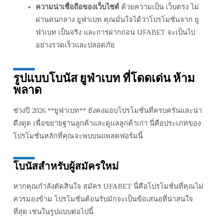
ความน่าเชื่อถือของเว็บไซต์
ด้วยความเป็น เว็บตรง ไม่
ผ่านคนกลาง ยูฟ่าเบท คุณมั่นใจได้ว่าโปรโมชั่นจาก ยู
ฟ่าเบท เป็นจริง และการฝากถอน UFABET จะเป็นไป
อย่างรวดเร็วและปลอดภัย
รูปแบบโบนัส ยูฟ่าเบท ที่โดดเด่น ห้าม
พลาด
ช่วงปี 2026 **ยูฟ่าเบท** ยังคงมอบโปรโมชั่นที่ครบครันและน่า
ดึงดูด เพื่อขยายฐานลูกค้าและดูแลลูกค้าเก่า นี่คือประเภทของ
โปรโมชั่นหลักที่คุณจะพบบนแพลตฟอร์มนี้
โบนัสสำหรับผู้สมัครใหม่
หากคุณกำลังตัดสินใจ สมัคร UFABET นี่คือโปรโมชั่นที่คุณไม่
ควรมองข้าม โปรโมชั่นต้อนรับมักจะเป็นข้อเสนอที่น่าสนใจ
ที่สุด เช่นในรูปแบบต่อไปนี้