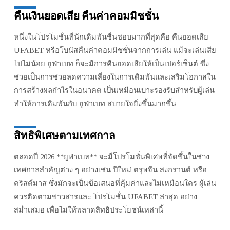
คืนเงินยอดเสีย คืนค่าคอมมิชชั่น
หนึ่งในโปรโมชั่นที่นักเดิมพันชื่นชอบมากที่สุดคือ คืนยอดเสีย
UFABET หรือโบนัสคืนค่าคอมมิชชั่นจากการเล่น แม้จะเล่นเสีย
ไปไม่น้อย ยูฟ่าเบท ก็จะมีการคืนยอดเสียให้เป็นเปอร์เซ็นต์ ซึ่ง
ช่วยเป็นการช่วยลดความเสี่ยงในการเดิมพันและเสริมโอกาสใน
การสร้างผลกำไรในอนาคต เป็นเหมือนเบาะรองรับสำหรับผู้เล่น
ทำให้การเดิมพันกับ ยูฟ่าเบท สบายใจยิ่งขึ้นมากขึ้น
สิทธิพิเศษตามเทศกาล
ตลอดปี 2026 **ยูฟ่าเบท** จะมีโปรโมชั่นพิเศษที่จัดขึ้นในช่วง
เทศกาลสำคัญต่าง ๆ อย่างเช่น ปีใหม่ ตรุษจีน สงกรานต์ หรือ
คริสต์มาส ซึ่งมักจะเป็นข้อเสนอที่คุ้มค่าและไม่เหมือนใคร ผู้เล่น
ควรติดตามข่าวสารและ โปรโมชั่น UFABET ล่าสุด อย่าง
สม่ำเสมอ เพื่อไม่ให้พลาดสิทธิประโยชน์เหล่านี้