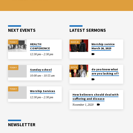
NEXT EVENTS
LATEST SERMONS
TODAY
MAR 26
HEALTH
Worship service
CONFERENCE
March 26, 2023
12:30 pm – 2:30 pm
NOV 8
TODAY
do you know what
Sunday school
are you lacking of?
10:00 am – 10:55 am
TODAY
Worship Services
How believers should deal with
12:30 pm – 2:30 pm
suffering and disease
November 1, 2020
NEWSLETTER