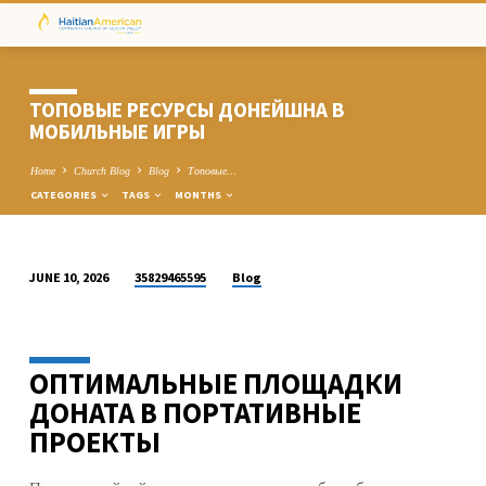
ТОПОВЫЕ РЕСУРСЫ ДОНЕЙШНА В
МОБИЛЬНЫЕ ИГРЫ
Home
Church Blog
Blog
Топовые…
CATEGORIES
TAGS
MONTHS
35829465595
Blog
JUNE 10, 2026
ТОПОВЫЕ
РЕСУРСЫ
ДОНЕЙШНА
ОПТИМАЛЬНЫЕ ПЛОЩАДКИ
В
МОБИЛЬНЫЕ
ДОНАТА В ПОРТАТИВНЫЕ
ИГРЫ
ПРОЕКТЫ