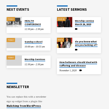
NEXT EVENTS
LATEST SERMONS
TODAY
MAR 26
HEALTH
Worship service
CONFERENCE
March 26, 2023
12:30 pm – 2:30 pm
NOV 8
TODAY
do you know what
Sunday school
are you lacking of?
10:00 am – 10:55 am
TODAY
Worship Services
How believers should deal with
12:30 pm – 2:30 pm
suffering and disease
November 1, 2020
NEWSLETTER
You can replace this with a newsletter
sign up widget from a plugin like
Mailchimp from WordPress
.