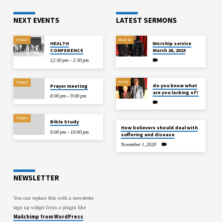
NEXT EVENTS
LATEST SERMONS
TODAY
MAR 26
HEALTH
Worship service
CONFERENCE
March 26, 2023
12:30 pm – 2:30 pm
NOV 8
TODAY
do you know what
Prayer meeting
are you lacking of?
8:00 pm – 9:00 pm
TODAY
Bible Study
How believers should deal with
9:00 pm – 10:00 pm
suffering and disease
November 1, 2020
NEWSLETTER
You can replace this with a newsletter
sign up widget from a plugin like
Mailchimp from WordPress
.