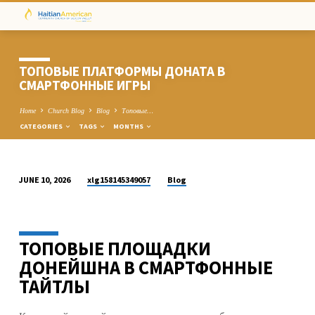
ТОПОВЫЕ ПЛАТФОРМЫ ДОНАТА В
СМАРТФОННЫЕ ИГРЫ
Home
Church Blog
Blog
Топовые…
CATEGORIES
TAGS
MONTHS
xlg158145349057
Blog
JUNE 10, 2026
ТОПОВЫЕ
ПЛАТФОРМЫ
ДОНАТА
ТОПОВЫЕ ПЛОЩАДКИ
В
СМАРТФОННЫЕ
ДОНЕЙШНА В СМАРТФОННЫЕ
ИГРЫ
ТАЙТЛЫ