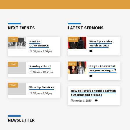
NEXT EVENTS
LATEST SERMONS
TODAY
MAR 26
HEALTH
Worship service
CONFERENCE
March 26, 2023
12:30 pm – 2:30 pm
NOV 8
TODAY
do you know what
Sunday school
are you lacking of?
10:00 am – 10:55 am
TODAY
Worship Services
How believers should deal with
12:30 pm – 2:30 pm
suffering and disease
November 1, 2020
NEWSLETTER