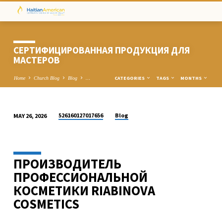
СЕРТИФИЦИРОВАННАЯ ПРОДУКЦИЯ ДЛЯ
МАСТЕРОВ
CATEGORIES
TAGS
MONTHS
Home
Church Blog
Blog
…
526160127017656
Blog
MAY 26, 2026
СЕРТИФИЦИРОВАННАЯ
ПРОДУКЦИЯ
ДЛЯ
ПРОИЗВОДИТЕЛЬ
МАСТЕРОВ
ПРОФЕССИОНАЛЬНОЙ
КОСМЕТИКИ RIABINOVA
COSMETICS