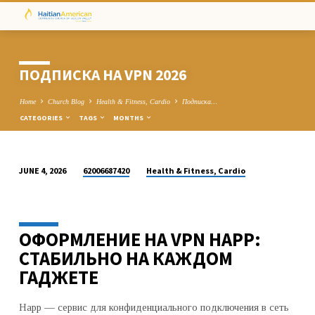
ПОДПИСКА НА VPN 2026
Home
Church Blog
Health & Fitness, Cardio
Подписка…
CATEGORIES
TAGS
MONTHS
62006687420
Health & Fitness, Cardio
JUNE 4, 2026
ПОДПИСКА
НА
VPN
ОФОРМЛЕНИЕ НА VPN HAPP:
2026
СТАБИЛЬНО НА КАЖДОМ
ГАДЖЕТЕ
Happ — сервис для конфиденциального подключения в сеть