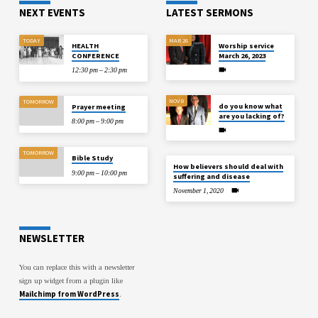
NEXT EVENTS
LATEST SERMONS
TODAY
MAR 26
HEALTH
Worship service
CONFERENCE
March 26, 2023
12:30 pm – 2:30 pm
NOV 8
TOMORROW
do you know what
Prayer meeting
are you lacking of?
8:00 pm – 9:00 pm
TOMORROW
Bible Study
How believers should deal with
9:00 pm – 10:00 pm
suffering and disease
November 1, 2020
NEWSLETTER
You can replace this with a newsletter
sign up widget from a plugin like
Mailchimp from WordPress
.