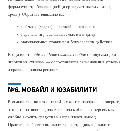
формируют требования (вейджер, неучитываемые игры,
сроки). Обратите внимание на:
вейджер (wager) — низкий — это плюс;
перечень игр, засчитываемых в вейджер;
максимальные ставки под бонус и срок действия.
Когда ищете
cele mai bune casinouri online
с бонусами для
игроков из Румынии — сопоставляйте региональные условия
и правила в вашем регионе.
№6. МОБАЙЛ И ЮЗАБИЛИТИ
Большинство пользователей заходят с телефона: проверьте,
что есть нативное приложение или мобильная версия, как
удобно вносить средства и запрашивать вывод.
Практический тест: выполните регистрацию, пополните