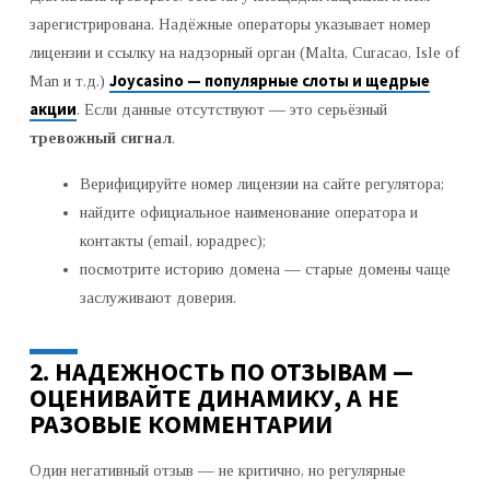
зарегистрирована. Надёжные операторы указывает номер
лицензии и ссылку на надзорный орган (Malta, Curacao, Isle of
Joycasino — популярные слоты и щедрые
Man и т.д.)
акции
. Если данные отсутствуют — это серьёзный
тревожный сигнал
.
Верифицируйте номер лицензии на сайте регулятора;
найдите официальное наименование оператора и
контакты (email, юрадрес);
посмотрите историю домена — старые домены чаще
заслуживают доверия.
2. НАДЕЖНОСТЬ ПО ОТЗЫВАМ —
ОЦЕНИВАЙТЕ ДИНАМИКУ, А НЕ
РАЗОВЫЕ КОММЕНТАРИИ
Один негативный отзыв — не критично, но регулярные