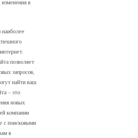
 изменения в
з наиболее
спешного
 интернет.
айта позволяет
овых запросов,
огут найти ваш
та – это
ения новых
ей компании
е с поисковыми
вам в