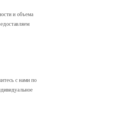
ности и объема
редоставляем
житесь с нами по
индивидуальное