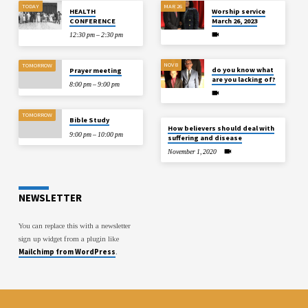
TODAY
MAR 26
HEALTH
Worship service
CONFERENCE
March 26, 2023
12:30 pm – 2:30 pm
NOV 8
TOMORROW
do you know what
Prayer meeting
are you lacking of?
8:00 pm – 9:00 pm
TOMORROW
Bible Study
How believers should deal with
9:00 pm – 10:00 pm
suffering and disease
November 1, 2020
NEWSLETTER
You can replace this with a newsletter
sign up widget from a plugin like
Mailchimp from WordPress
.