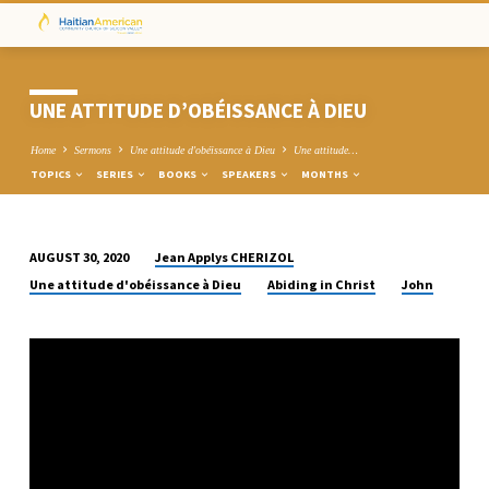
UNE ATTITUDE D’OBÉISSANCE À DIEU
Home
Sermons
Une attitude d'obéissance à Dieu
Une attitude…
TOPICS
SERIES
BOOKS
SPEAKERS
MONTHS
Jean Applys CHERIZOL
AUGUST 30, 2020
UNE
Une attitude d'obéissance à Dieu
Abiding in Christ
John
ATTITUDE
D’OBÉISSANCE
À
DIEU