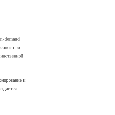
 on-demand
осино» при
динственной
онирование и
оздается