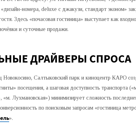
 «дизайн-номера, deluxe с джакузи, стандарт эконом» з
остя. Здесь «почасовая гостиница» выступает как входно
ночёвки и суточные продажи.
ЬНЫЕ ДРАЙВЕРЫ СПРОСА
 Новокосино, Салтыковский парк и киноцентр КАРО со
гниты» посещения, а шаговая доступность транспорта («
, «м. Лухмановская») минимизирует сложность последнег
онверсионность по поисковым запросам «гостиница метр
тель
».