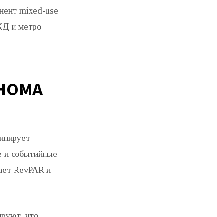
онент mixed-use
ЖД и метро
ОНОМА
минирует
е и событийные
шает RevPAR и
ируют, что