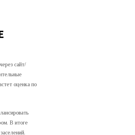
Е
через сайт/
нительные
растет оценка по
алансировать
ром. В итоге
заселений.