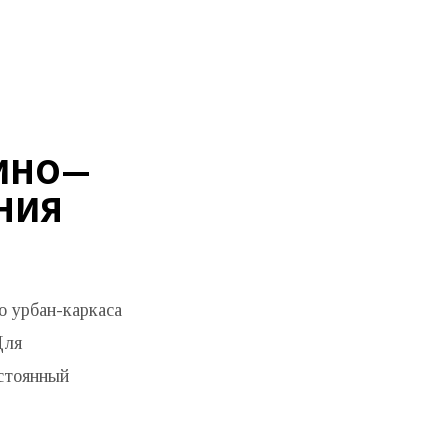
ХИНО—
НИЯ
о урбан-каркаса
Для
остоянный