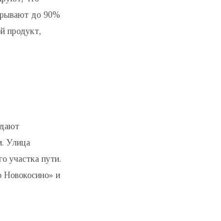
акрывают до 90%
й продукт,
здают
м. Улица
о участка пути.
о Новокосино» и