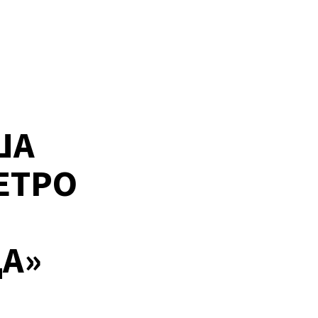
ШA
ЕТРО
А»