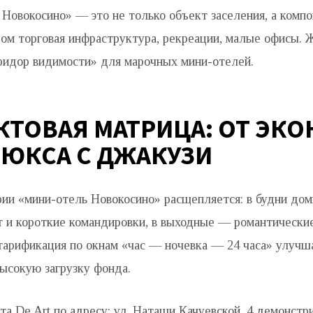
 Новокосино» — это не только объект заселения, а комп
дом торговая инфраструктура, рекреации, малые офисы. 
идор видимости» для марочных мини-отелей.
КТОВАЯ МАТРИЦА: ОТ ЭК
ЛЮКСА С ДЖАКУЗИ
ории «мини-отель Новокосино» расщепляется: в будни до
т и короткие командировки, в выходные — романтически
 тарификация по окнам «час — ночевка — 24 часа» улуч
ысокую загрузку фонда.
а De Art по адресу: ул. Наташи Качуевской, 4 демонстр