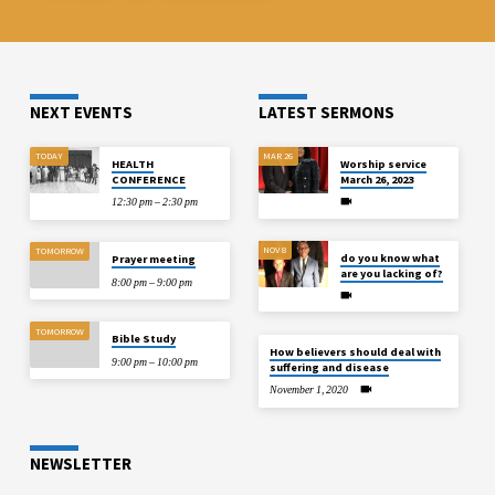
NEXT EVENTS
LATEST SERMONS
TODAY
MAR 26
HEALTH
Worship service
CONFERENCE
March 26, 2023
12:30 pm – 2:30 pm
NOV 8
TOMORROW
do you know what
Prayer meeting
are you lacking of?
8:00 pm – 9:00 pm
TOMORROW
Bible Study
How believers should deal with
9:00 pm – 10:00 pm
suffering and disease
November 1, 2020
NEWSLETTER