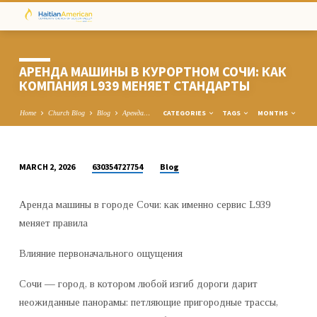
АРЕНДА МАШИНЫ В КУРОРТНОМ СОЧИ: КАК
КОМПАНИЯ L939 МЕНЯЕТ СТАНДАРТЫ
CATEGORIES
TAGS
MONTHS
Home
Church Blog
Blog
Аренда…
630354727754
Blog
MARCH 2, 2026
АРЕНДА
МАШИНЫ
Аренда машины в городе Сочи: как именно сервис L939
В
меняет правила
КУРОРТНОМ
СОЧИ:
Влияние первоначального ощущения
КАК
КОМПАНИЯ
Сочи — город, в котором любой изгиб дороги дарит
L939
неожиданные панорамы: петляющие пригородные трассы,