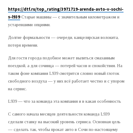
https://dtf.ru/top_rating/3971719-arenda-avto-v-sochi-
s-l939
Старые машины — с значительным километражом и
устаревшими опциями.
Долгие формальности — очереди, канцелярская волокита,
потеря времени.
Для гостя города подобное может вылиться смазанным
поездкой, а для сочинца — потерей часов и спокойствия. На
таком фоне компания L939 смотрится словно новый глоток
свободного воздуха — у них всё работает честно и с упором
на сервис.
L939 — что за команда эта компания и в какая особенность
С самого начала месяцев деятельности команда L939
сделали ставку на высокий уровень сервиса. Основная цель
— сделать так, чтобы прокат авто в Сочи по-настоящему